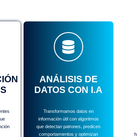
CIÓN
ANÁLISIS DE
OS
DATOS CON I.A
entes
Transformamos datos en
que
información útil con algoritmos
nción
que detectan patrones, predicen
comportamientos y optimizan
h